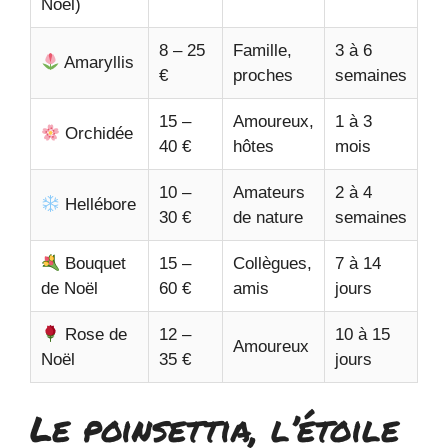
Noël)
8 – 25
Famille,
3 à 6
Amaryllis
€
proches
semaines
15 –
Amoureux,
1 à 3
Orchidée
40 €
hôtes
mois
10 –
Amateurs
2 à 4
Hellébore
30 €
de nature
semaines
Bouquet
15 –
Collègues,
7 à 14
de Noël
60 €
amis
jours
Rose de
12 –
10 à 15
Amoureux
Noël
35 €
jours
Le poinsettia, l’étoile