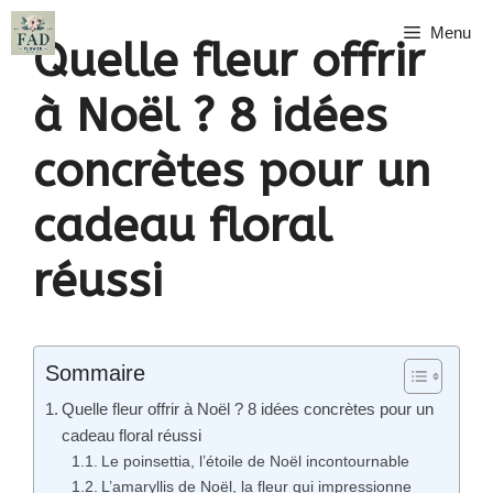
Aller
Menu
au
Quelle fleur offrir
contenu
à Noël ? 8 idées
concrètes pour un
cadeau floral
réussi
Sommaire
Quelle fleur offrir à Noël ? 8 idées concrètes pour un
cadeau floral réussi
Le poinsettia, l’étoile de Noël incontournable
L’amaryllis de Noël, la fleur qui impressionne